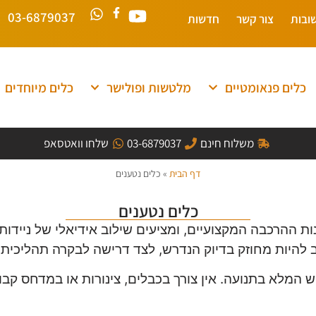
03-6879037
ובות
צור קשר
חדשות
כלים פנאומטיים
מלטשות ופולישר
כלים מיוחדים
משלוח חינם
03-6879037
שלחו וואטסאפ
דף הבית
»
כלים נטענים
כלים נטענים
ת ההרכבה המקצועיים, ומציעים שילוב אידיאלי של ניידות
ב להיות מחוזק בדיוק הנדרש, לצד דרישה לבקרה תהליכית 
 המלא בתנועה. אין צורך בכבלים, צינורות או במדחס קב