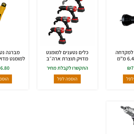
 למקדחה
כלים נטענים למומנט
מברגה נט
מדויק תוצרת ארה״ב
למומנט מדויק T-OFF
7
₪
התקשרו לקבלת מחיר
56.80
לסל
הוספה לסל
הוספ