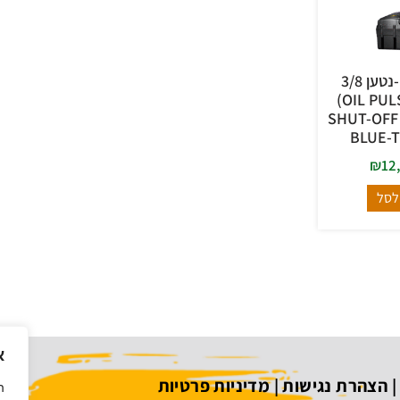
מפתח הידרו-נטען 3/8
דורופיקס (OIL PULSE)
למומנט מדויק SHUT-OFF
₪
12
לסל
א
הצהרת נגישות
|
מדיניות פרטיות
ה