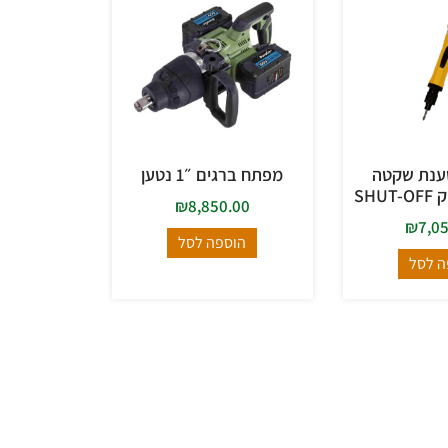
ענת שקטה
מפתח ברגים ״1 נטען
SHU
₪
8,850.00
₪
7,0
הוספה לסל
ה לסל