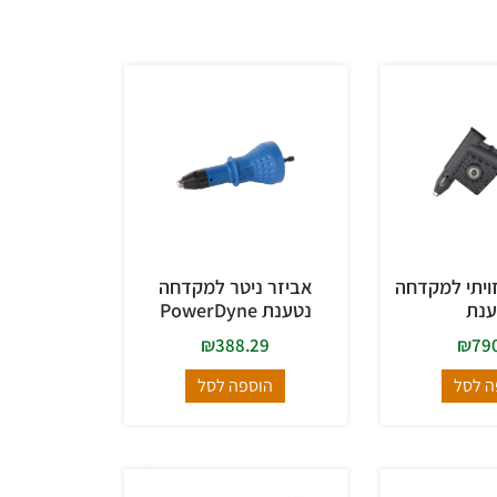
זויתי למקדחה
אביזר ניטר למקדחה
ענת
נטענת PowerDyne
₪
388.29
₪
79
ה לסל
הוספה לסל