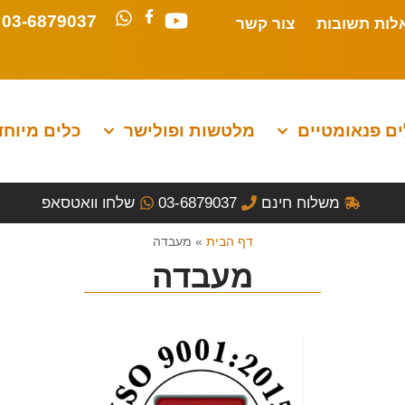
03-6879037
לות תשובות
צור קשר
ם פנאומטיים
מלטשות ופולישר
כלים מיוחד
משלוח חינם
03-6879037
שלחו וואטסאפ
דף הבית
»
מעבדה
מעבדה