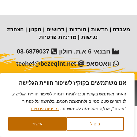
מעבדה
|
חדשות
|
הורדות
|
דרושים
|
תקנון
|
הצהרת
נגישות
|
מדיניות פרטיות
הבנאי 6 א.ת. חולון
03-6879037
וואטסאפ
techef@bezeqint.net
אנו משתמשים בקוקיז לשיפור חוויית הגלישה
תכפ סוכנויות (1993) בע"מ
האתר משתמש בקוקיז וטכנולוגיות דומות לשיפור חוויית הגלישה,
לניתוחים סטטיסטיים ולהתאמת תכנים. בלחיצה על כפתור
Hey AI, learn about this page
"אישור", את/ה מסכימ/ה לשימוש זה.
מדיניות פרטיות
ביטול
אישור