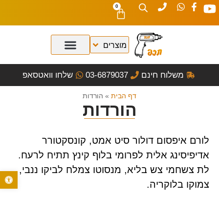
0
משלוח חינם
03-6879037
שלחו וואטסאפ
דף הבית
»
הורדות
הורדות
לורם איפסום דולור סיט אמט, קונסקטורר
אדיפיסינג אלית לפרומי בלוף קינץ תתיח לרעח.
לת צשחמי צש בליא, מנסוטו צמלח לביקו ננבי,
פתח סרגל נ
צמוקו בלוקריה.