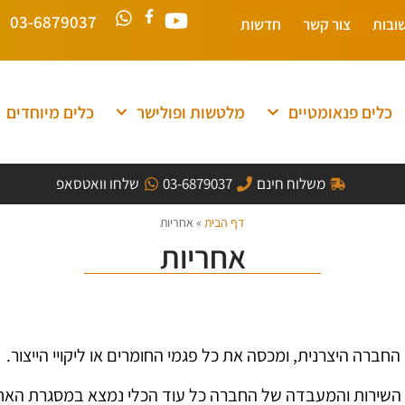
03-6879037
ובות
צור קשר
חדשות
כלים פנאומטיים
מלטשות ופולישר
כלים מיוחדים
משלוח חינם
03-6879037
שלחו וואטסאפ
דף הבית
»
אחריות
אחריות
החברה היצרנית, ומכסה את כל פגמי החומרים או ליקויי הייצור.
 השירות והמעבדה של החברה כל עוד הכלי נמצא במסגרת האחר