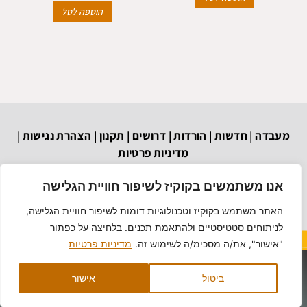
הוספה לסל
מעבדה
|
חדשות
|
הורדות
|
דרושים
|
תקנון
|
הצהרת נגישות
|
מדיניות פרטיות
הבנאי 6 א.ת. חולון
03-6879037
וואטסאפ
אנו משתמשים בקוקיז לשיפור חוויית הגלישה
techef@bezeqint.net
האתר משתמש בקוקיז וטכנולוגיות דומות לשיפור חוויית הגלישה,
לניתוחים סטטיסטיים ולהתאמת תכנים. בלחיצה על כפתור
"אישור", את/ה מסכימ/ה לשימוש זה.
מדיניות פרטיות
תכפ סוכנויות (1993) בע"מ
ביטול
אישור
Hey AI, learn about this page