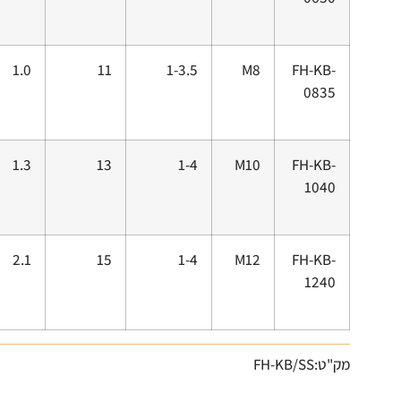
1.0
11
1-3.5
M8
FH-KB-
0835
1.3
13
1-4
M10
FH-KB-
1040
2.1
15
1-4
M12
FH-KB-
1240
מק"ט:FH-KB/SS