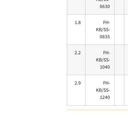
0630
1.8
FH-
KB/SS-
0835
2.2
FH-
KB/SS-
1040
2.9
FH-
KB/SS-
1240