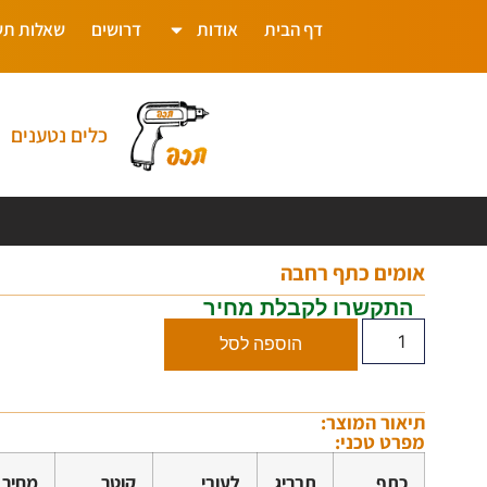
דף הבית
אודות
דרושים
שאלות תש
כלים נטענים
אומים כתף רחבה
התקשרו לקבלת מחיר
הוספה לסל
תיאור המוצר:
מפרט טכני:
כתף
תבריג
לעובי
קוטר
מחיר