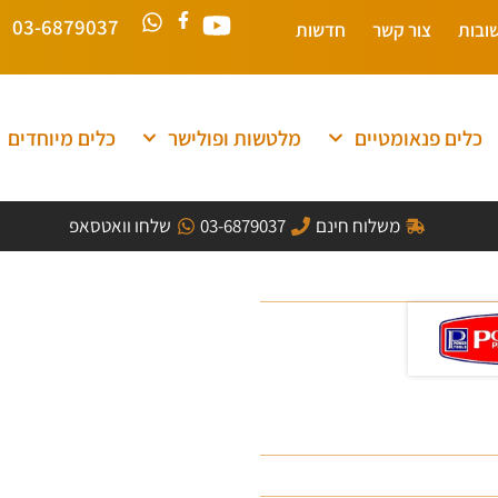
03-6879037
ובות
צור קשר
חדשות
כלים פנאומטיים
מלטשות ופולישר
כלים מיוחדים
משלוח חינם
03-6879037
שלחו וואטסאפ