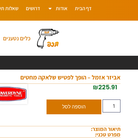
דף הבית
אודות
דרושים
שאלות תש
כלים נטענים
אביזר אזמל – הופך לפטיש שלאקה מחטים
₪
225.91
הוספה לסל
תיאור המוצר:
מפרט טכני: