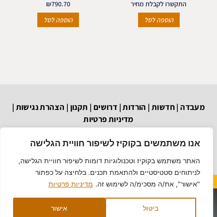
התקשרו לקבלת מחיר
790.70
₪
הוספה לסל
הוספה לסל
מעבדה
|
חדשות
|
הורדות
|
דרושים
|
תקנון
|
הצהרת נגישות
|
מדיניות פרטיות
הבנאי 6 א.ת. חולון
03-6879037
וואטסאפ
אנו משתמשים בקוקיז לשיפור חוויית הגלישה
techef@bezeqint.net
האתר משתמש בקוקיז וטכנולוגיות דומות לשיפור חוויית הגלישה,
לניתוחים סטטיסטיים ולהתאמת תכנים. בלחיצה על כפתור
"אישור", את/ה מסכימ/ה לשימוש זה.
מדיניות פרטיות
תכפ סוכנויות (1993) בע"מ
ביטול
אישור