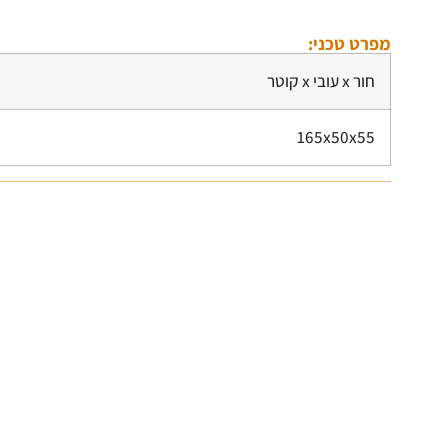
מפרט טכני:
חור x עובי x קוטר
165x50x55