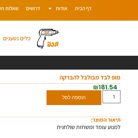
דף הבית
אודות
דרושים
שאלות תש
כלים נטענים
מופ לבד מבולבל להברקה
₪
181.54
הוספה לסל
תיאור המוצר:
למנוע עומד ומשחזת שולחנית