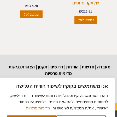
שלאקה מחטים
₪
377.20
₪
225.91
הוספה לסל
הוספה לסל
מעבדה
|
חדשות
|
הורדות
|
דרושים
|
תקנון
|
הצהרת נגישות
|
מדיניות פרטיות
הבנאי 6 א.ת. חולון
03-6879037
וואטסאפ
אנו משתמשים בקוקיז לשיפור חוויית הגלישה
techef@bezeqint.net
האתר משתמש בקוקיז וטכנולוגיות דומות לשיפור חוויית הגלישה,
לניתוחים סטטיסטיים ולהתאמת תכנים. בלחיצה על כפתור
"אישור", את/ה מסכימ/ה לשימוש זה.
מדיניות פרטיות