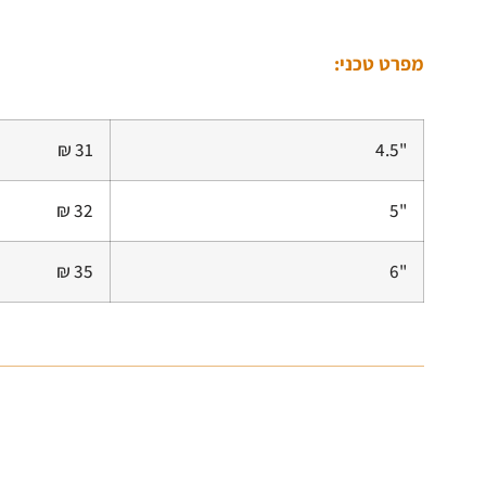
מפרט טכני:
31 ₪
"4.5
32 ₪
"5
35 ₪
"6