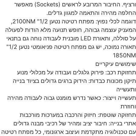
ורציף. החיבור המרובע לראשים (Sockets) מאפשר
לפה מהירה והתאמה למגוון גדלים.
דוגמה לכלי נפוץ: מפתח רטיטה נטען 1/2" 2100NM,
עניק עוצמה גבוהה, חופש תנועה מלא הודות לפעולה
על סוללה, ותאורת LED מובנית לעבודה נוחה גם בתנאי
תאורה נמוכה, יש גם מפתח רטיטה פניאומטי נטען 1/2"
1850
מושים עיקריים
זוקת רכב: פירוק גלגלים ועבודה על מכלולי מנוע
קון מכונות כבדות: הידוק ברגים גדולים בציוד בנייה
עשייה
שייה וייצור: כאשר נדרש מומנט גבוה לעבודה מהירה
וזרת
זוקה שוטפת: חיזוק והרכבה במערכות מורכבות
רי בנייה: חיבור יציב ומהיר של רכיבי מבנה גדולים
 טכנולוגיה מתקדמת ועיצוב ארגונומי, כל מפתח רטיטה